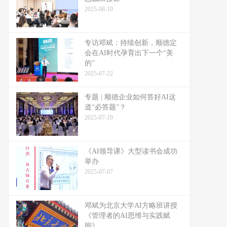
2025-08-10
专访邓斌：持续创新，顺德定
会在AI时代孕育出下一个“美
的”
2025-07-22
专题 | 顺德企业如何答好AI这
道“必答题”？
2025-07-19
《AI领导课》大型读书会成功
举办
2025-07-07
邓斌为北京大学AI方略班讲授
《管理者的AI思维与实践赋
能》