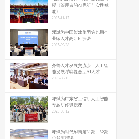
授《管理者的AI思维与实践赋
能》
2025-11-17
邓斌为中国能建集团第九期企
业家人才高研班授课
2025-09-28
齐鲁人才发展交流会：人工智
能发展呼唤复合型AI人才
2025-08-15
邓斌为广东省工信厅人工智能
专题研修班授课
2025-08-12
邓斌为时代华商第81期、82期
总裁班授课