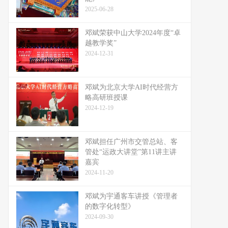
2025-06-28
邓斌荣获中山大学2024年度“卓
越教学奖”
2024-12-31
邓斌为北京大学AI时代经营方
略高研班授课
2024-12-19
邓斌担任广州市交管总站、客
管处“运政大讲堂”第11讲主讲
嘉宾
2024-11-20
邓斌为宇通客车讲授《管理者
的数字化转型》
2024-09-30