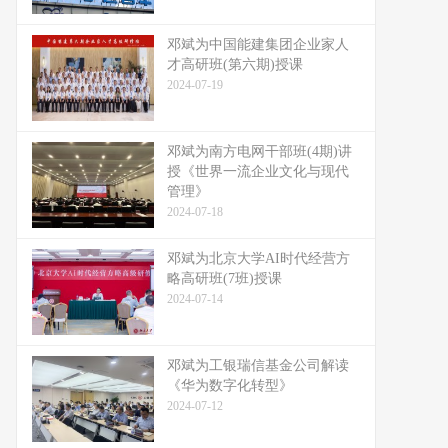
邓斌为中国能建集团企业家人
才高研班(第六期)授课
2024-07-19
邓斌为南方电网干部班(4期)讲
授《世界一流企业文化与现代
管理》
2024-07-18
邓斌为北京大学AI时代经营方
略高研班(7班)授课
2024-07-14
邓斌为工银瑞信基金公司解读
《华为数字化转型》
2024-07-12