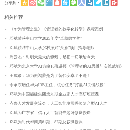
分享到：
更多
(
)
相关推荐
《华为管理之道》《管理者的数字化转型》课程案例
邓斌荣获中山大学2025年度“卓越教学奖”
邓斌获聘中山大学乡村振兴“头雁”项目指导老师
周云杰：对明天最大的慷慨，是把一切献给今天
邓斌为北京大学AI方略16班讲授《管理者的AI思维与实践赋能》
王成录：华为做鸿蒙是为了替代安卓？不是！
余承东增任华为IRB主任，核心任务“打赢AI关键战役”
邓斌为中国能建集团第九期企业家人才高研班授课
齐鲁人才发展交流会：人工智能发展呼唤复合型AI人才
邓斌为广东省工信厅人工智能专题研修班授课
邓斌为时代华商第81期、82期总裁班授课