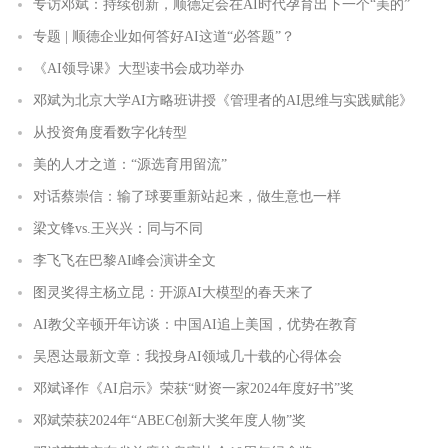
专访邓斌：持续创新，顺德定会在AI时代孕育出下一个“美的”
专题 | 顺德企业如何答好AI这道“必答题”？
《AI领导课》大型读书会成功举办
邓斌为北京大学AI方略班讲授《管理者的AI思维与实践赋能》
从投资角度看数字化转型
美的人才之道：“源选育用留流”
对话蔡崇信：输了球要重新站起来，做生意也一样
梁文锋vs.王兴兴：同与不同
李飞飞在巴黎AI峰会演讲全文
图灵奖得主杨立昆：开源AI大模型的春天来了
AI教父辛顿开年访谈：中国AI追上美国，优势在教育
吴恩达最新文章：我投身AI领域几十载的心得体会
邓斌译作《AI启示》荣获“财资一家2024年度好书”奖
邓斌荣获2024年“ABEC创新大奖年度人物”奖