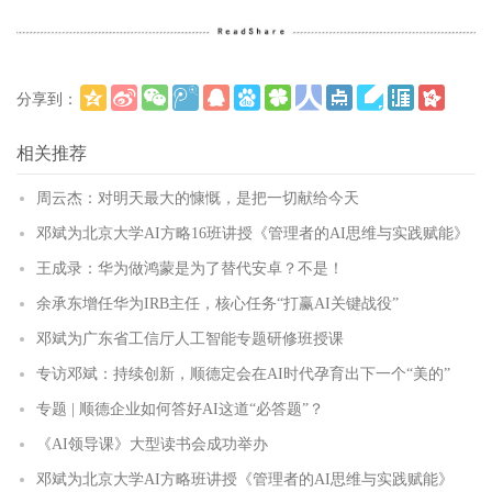
分享到：
更多
(
)
相关推荐
周云杰：对明天最大的慷慨，是把一切献给今天
邓斌为北京大学AI方略16班讲授《管理者的AI思维与实践赋能》
王成录：华为做鸿蒙是为了替代安卓？不是！
余承东增任华为IRB主任，核心任务“打赢AI关键战役”
邓斌为广东省工信厅人工智能专题研修班授课
专访邓斌：持续创新，顺德定会在AI时代孕育出下一个“美的”
专题 | 顺德企业如何答好AI这道“必答题”？
《AI领导课》大型读书会成功举办
邓斌为北京大学AI方略班讲授《管理者的AI思维与实践赋能》