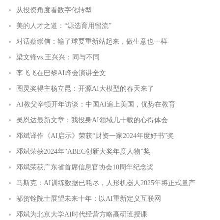
从投资角度看数字化转型
美的人才之道：“源选育用留流”
对话蔡崇信：输了球要重新站起来，做生意也一样
梁文锋vs.王兴兴：同与不同
李飞飞在巴黎AI峰会演讲全文
图灵奖得主杨立昆：开源AI大模型的春天来了
AI教父辛顿开年访谈：中国AI追上美国，优势在教育
吴恩达最新文章：我投身AI领域几十载的心得体会
邓斌译作《AI启示》荣获“财资一家2024年度好书”奖
邓斌荣获2024年“ABEC创新大奖年度人物”奖
邓斌荣获广东省首席信息官协会10周年纪念奖
马斯克：AI训练数据已耗尽，人形机器人2025年将正式量产
邬贺铨院士展望未来十年：以AI重新定义互联网
邓斌为北京大学AI时代经营方略高研班授课