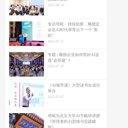
2025-08-10
专访邓斌：持续创新，顺德定
会在AI时代孕育出下一个“美
的”
2025-07-22
专题 | 顺德企业如何答好AI这
道“必答题”？
2025-07-19
《AI领导课》大型读书会成功
举办
2025-07-07
邓斌为北京大学AI方略班讲授
《管理者的AI思维与实践赋
能》