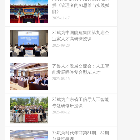
授《管理者的AI思维与实践赋
能》
2025-11-17
邓斌为中国能建集团第九期企
业家人才高研班授课
2025-09-28
齐鲁人才发展交流会：人工智
能发展呼唤复合型AI人才
2025-08-15
邓斌为广东省工信厅人工智能
专题研修班授课
2025-08-12
邓斌为时代华商第81期、82期
总裁班授课