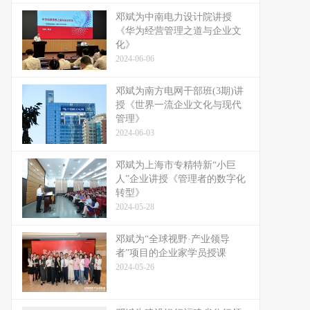
邓斌为中南电力设计院讲授
《华为经营管理之道与企业文
化》
2024-06-06
邓斌为南方电网干部班(3期)讲
授《世界一流企业文化与现代
管理》
2024-06-03
邓斌为上海市专精特新“小巨
人”企业讲授《管理者的数字化
转型》
2024-05-28
邓斌为“全球视野·产业领导
者”项目的企业家学员授课
2024-05-26