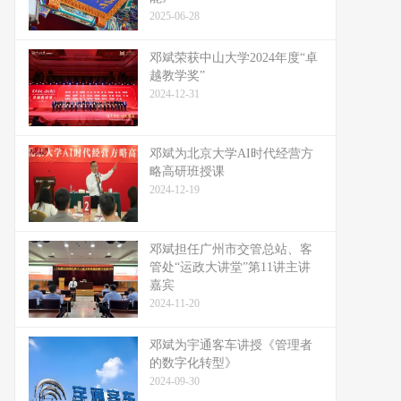
2025-06-28
邓斌荣获中山大学2024年度“卓
越教学奖”
2024-12-31
邓斌为北京大学AI时代经营方
略高研班授课
2024-12-19
邓斌担任广州市交管总站、客
管处“运政大讲堂”第11讲主讲
嘉宾
2024-11-20
邓斌为宇通客车讲授《管理者
的数字化转型》
2024-09-30