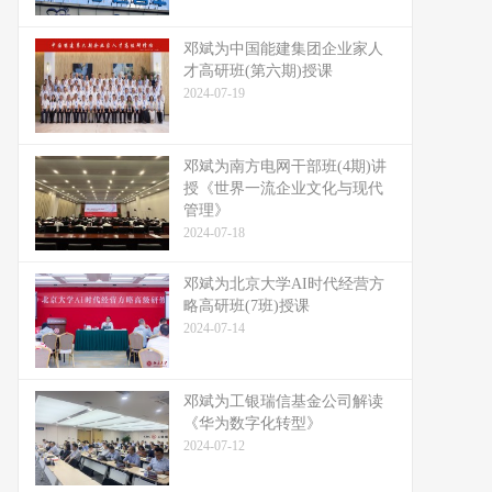
邓斌为中国能建集团企业家人
才高研班(第六期)授课
2024-07-19
邓斌为南方电网干部班(4期)讲
授《世界一流企业文化与现代
管理》
2024-07-18
邓斌为北京大学AI时代经营方
略高研班(7班)授课
2024-07-14
邓斌为工银瑞信基金公司解读
《华为数字化转型》
2024-07-12