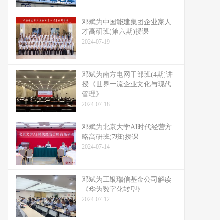
邓斌为中国能建集团企业家人
才高研班(第六期)授课
2024-07-19
邓斌为南方电网干部班(4期)讲
授《世界一流企业文化与现代
管理》
2024-07-18
邓斌为北京大学AI时代经营方
略高研班(7班)授课
2024-07-14
邓斌为工银瑞信基金公司解读
《华为数字化转型》
2024-07-12