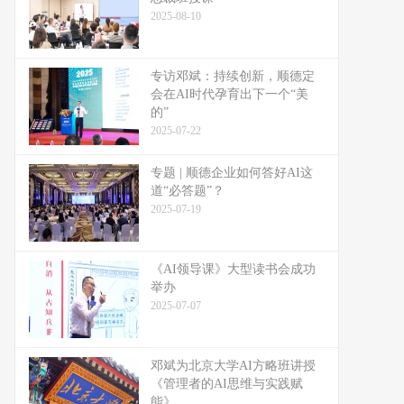
2025-08-10
专访邓斌：持续创新，顺德定
会在AI时代孕育出下一个“美
的”
2025-07-22
专题 | 顺德企业如何答好AI这
道“必答题”？
2025-07-19
《AI领导课》大型读书会成功
举办
2025-07-07
邓斌为北京大学AI方略班讲授
《管理者的AI思维与实践赋
能》