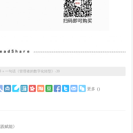
界
»
一句话《管理者的数字化转型》-39
更多
(
)
实践赋能》