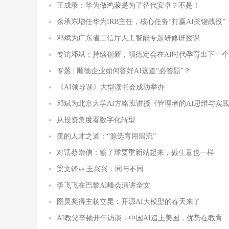
王成录：华为做鸿蒙是为了替代安卓？不是！
余承东增任华为IRB主任，核心任务“打赢AI关键战役”
邓斌为广东省工信厅人工智能专题研修班授课
专访邓斌：持续创新，顺德定会在AI时代孕育出下一个
专题 | 顺德企业如何答好AI这道“必答题”？
《AI领导课》大型读书会成功举办
邓斌为北京大学AI方略班讲授《管理者的AI思维与实
从投资角度看数字化转型
美的人才之道：“源选育用留流”
对话蔡崇信：输了球要重新站起来，做生意也一样
梁文锋vs.王兴兴：同与不同
李飞飞在巴黎AI峰会演讲全文
图灵奖得主杨立昆：开源AI大模型的春天来了
AI教父辛顿开年访谈：中国AI追上美国，优势在教育