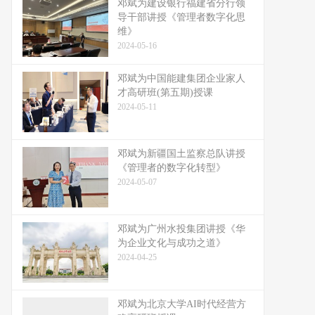
邓斌为建设银行福建省分行领
导干部讲授《管理者数字化思
维》
2024-05-16
邓斌为中国能建集团企业家人
才高研班(第五期)授课
2024-05-11
邓斌为新疆国土监察总队讲授
《管理者的数字化转型》
2024-05-07
邓斌为广州水投集团讲授《华
为企业文化与成功之道》
2024-04-25
邓斌为北京大学AI时代经营方