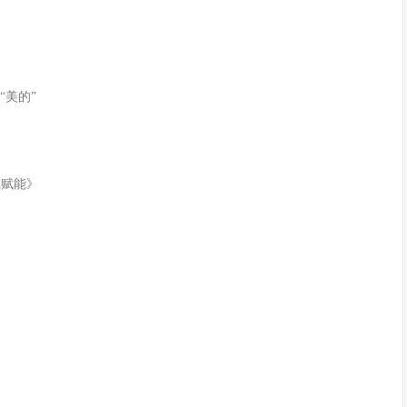
“美的”
践赋能》