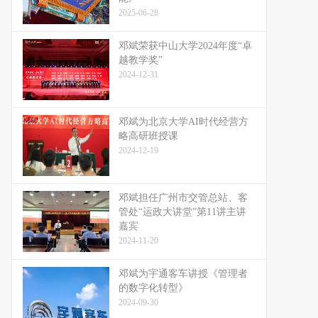
2025-06-28
邓斌荣获中山大学2024年度“卓
越教学奖”
2024-12-31
邓斌为北京大学AI时代经营方
略高研班授课
2024-12-19
邓斌担任广州市交管总站、客
管处“运政大讲堂”第11讲主讲
嘉宾
2024-11-20
邓斌为宇通客车讲授《管理者
的数字化转型》
2024-09-30