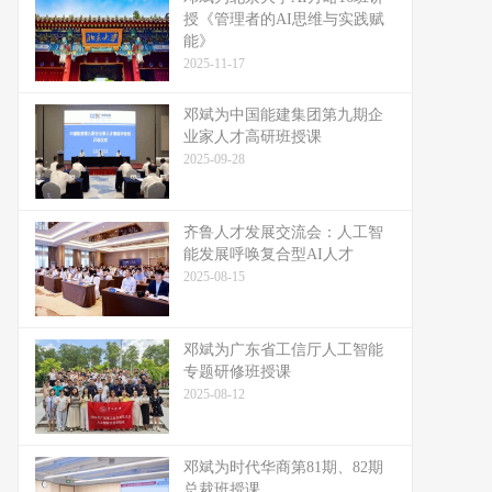
授《管理者的AI思维与实践赋
能》
2025-11-17
邓斌为中国能建集团第九期企
业家人才高研班授课
2025-09-28
齐鲁人才发展交流会：人工智
能发展呼唤复合型AI人才
2025-08-15
邓斌为广东省工信厅人工智能
专题研修班授课
2025-08-12
邓斌为时代华商第81期、82期
总裁班授课