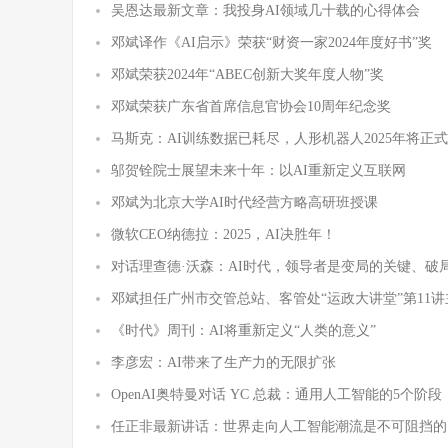
吴恩达最新文章：我投身AI领域几十载的心得体会
邓斌译作《AI启示》荣获“财资一家2024年度好书”奖
邓斌荣获2024年“ABEC创新大奖年度人物”奖
邓斌荣获广东省首席信息官协会10周年纪念奖
马斯克：AI训练数据已耗尽，人形机器人2025年将正
邬贺铨院士展望未来十年：以AI重新定义互联网
邓斌为北京大学AI时代经营方略高研班授课
微软CEO纳德拉：2025，AI决胜年！
对话理查德·沃森：AI时代，领导者是变局的关键、破
邓斌担任广州市交管总站、客管处“运政大讲堂”第11
《时代》周刊：AI将重新定义“人类的意义”
李彦宏：AI带来了生产力的无限扩张
OpenAI奥特曼对话 YC 总裁：通用人工智能的5个阶段
任正非最新讲话：世界走向人工智能潮流是不可阻挡的