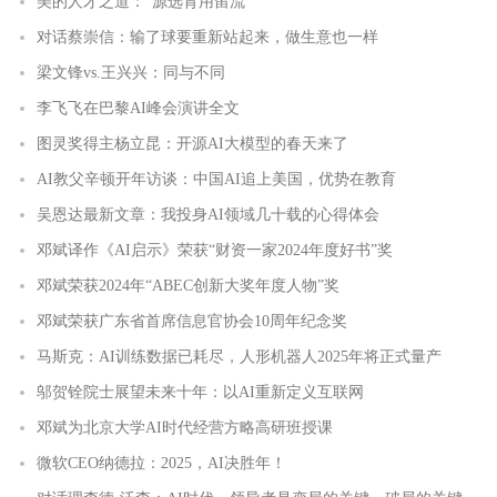
美的人才之道：“源选育用留流”
对话蔡崇信：输了球要重新站起来，做生意也一样
梁文锋vs.王兴兴：同与不同
李飞飞在巴黎AI峰会演讲全文
图灵奖得主杨立昆：开源AI大模型的春天来了
AI教父辛顿开年访谈：中国AI追上美国，优势在教育
吴恩达最新文章：我投身AI领域几十载的心得体会
邓斌译作《AI启示》荣获“财资一家2024年度好书”奖
邓斌荣获2024年“ABEC创新大奖年度人物”奖
邓斌荣获广东省首席信息官协会10周年纪念奖
马斯克：AI训练数据已耗尽，人形机器人2025年将正式量产
邬贺铨院士展望未来十年：以AI重新定义互联网
邓斌为北京大学AI时代经营方略高研班授课
微软CEO纳德拉：2025，AI决胜年！