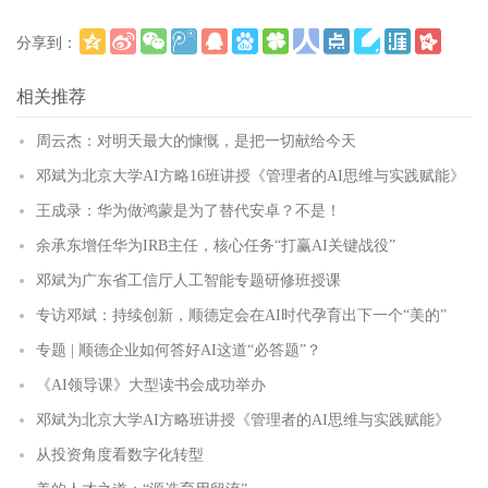
分享到：
更多
(
)
相关推荐
周云杰：对明天最大的慷慨，是把一切献给今天
邓斌为北京大学AI方略16班讲授《管理者的AI思维与实践赋能》
王成录：华为做鸿蒙是为了替代安卓？不是！
余承东增任华为IRB主任，核心任务“打赢AI关键战役”
邓斌为广东省工信厅人工智能专题研修班授课
专访邓斌：持续创新，顺德定会在AI时代孕育出下一个“美的”
专题 | 顺德企业如何答好AI这道“必答题”？
《AI领导课》大型读书会成功举办
邓斌为北京大学AI方略班讲授《管理者的AI思维与实践赋能》
从投资角度看数字化转型