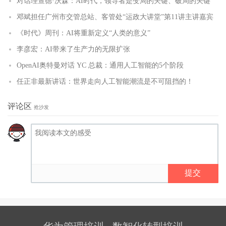
对话理查德·沃森：AI时代，领导者是变局的关键、破局的关键
邓斌担任广州市交管总站、客管处“运政大讲堂”第11讲主讲嘉宾
《时代》周刊：AI将重新定义“人类的意义”
李彦宏：AI带来了生产力的无限扩张
OpenAI奥特曼对话 YC 总裁：通用人工智能的5个阶段
任正非最新讲话：世界走向人工智能潮流是不可阻挡的！
评论区
抢沙发
提交