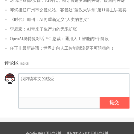
对话理查德·沃森：AI时代，领导者是变局的关键、破局的关键
邓斌担任广州市交管总站、客管处“运政大讲堂”第11讲主讲嘉宾
《时代》周刊：AI将重新定义“人类的意义”
李彦宏：AI带来了生产力的无限扩张
OpenAI奥特曼对话 YC 总裁：通用人工智能的5个阶段
任正非最新讲话：世界走向人工智能潮流是不可阻挡的！
评论区
抢沙发
提交