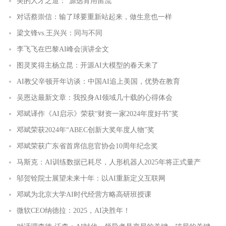
美的人才之道：“源选育用留流”
对话蔡崇信：输了球要重新站起来，做生意也一样
梁文锋vs.王兴兴：同与不同
李飞飞在巴黎AI峰会演讲全文
图灵奖得主杨立昆：开源AI大模型的春天来了
AI教父辛顿开年访谈：中国AI追上美国，优势在教育
吴恩达最新文章：我投身AI领域几十载的心得体会
邓斌译作《AI启示》荣获“财资一家2024年度好书”奖
邓斌荣获2024年“ABEC创新大奖年度人物”奖
邓斌荣获广东省首席信息官协会10周年纪念奖
马斯克：AI训练数据已耗尽，人形机器人2025年将正式量产
邬贺铨院士展望未来十年：以AI重新定义互联网
邓斌为北京大学AI时代经营方略高研班授课
微软CEO纳德拉：2025，AI决胜年！