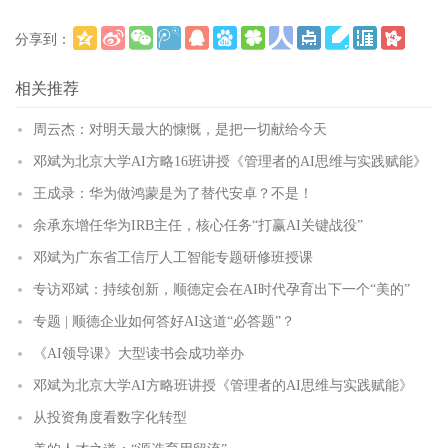
分享到：
更多
(
)
相关推荐
周云杰：对明天最大的慷慨，是把一切献给今天
邓斌为北京大学AI方略16班讲授《管理者的AI思维与实践赋能》
王成录：华为做鸿蒙是为了替代安卓？不是！
余承东增任华为IRB主任，核心任务“打赢AI关键战役”
邓斌为广东省工信厅人工智能专题研修班授课
专访邓斌：持续创新，顺德定会在AI时代孕育出下一个“美的”
专题 | 顺德企业如何答好AI这道“必答题”？
《AI领导课》大型读书会成功举办
邓斌为北京大学AI方略班讲授《管理者的AI思维与实践赋能》
从投资角度看数字化转型