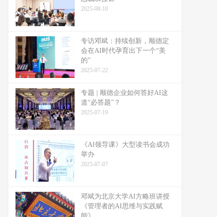
2025-08-10
专访邓斌：持续创新，顺德定
会在AI时代孕育出下一个“美
的”
2025-07-22
专题 | 顺德企业如何答好AI这
道“必答题”？
2025-07-19
《AI领导课》大型读书会成功
举办
2025-07-07
邓斌为北京大学AI方略班讲授
《管理者的AI思维与实践赋
能》