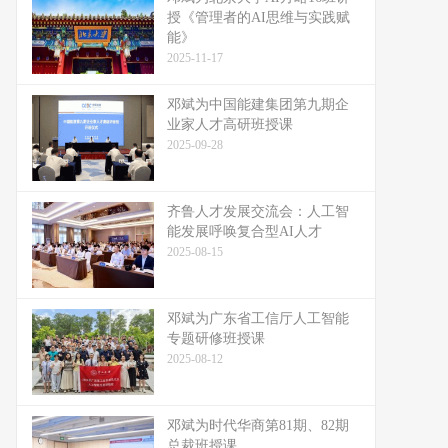
授《管理者的AI思维与实践赋
能》
2025-11-17
邓斌为中国能建集团第九期企
业家人才高研班授课
2025-09-28
齐鲁人才发展交流会：人工智
能发展呼唤复合型AI人才
2025-08-15
邓斌为广东省工信厅人工智能
专题研修班授课
2025-08-12
邓斌为时代华商第81期、82期
总裁班授课