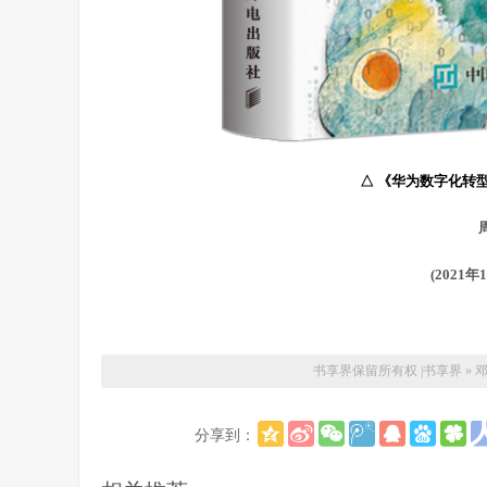
△
《华为数字化转
(2021
书享界保留所有权 |
书享界
»
分享到：