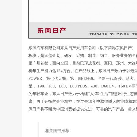
东风汽车有限公司东风日产乘用车公司（以下简称东风日产），
板块，是涵盖企划、研发、采购、制造、销售、服务业务的全
根广州花都，面向全国，目前已形成花都、襄阳、郑州、大连
机年生产能力达134万台。在产品线上，东风日产致力于以最
POWER、第七代天籁、第十四代轩逸、全新一代奇骏、劲客
星 、T90、T60、D60、D60 PLUS、e30、D60 EV、T
的年轻车企，东风日产致力于构建“人·车·生活”智慧出行生态
庸、勇于开拓的企业精神，在过去19年中取得骄人的业绩和辉
风日产将不断为中国消费者提供先进、可靠的汽车产品，带来
相关图书推荐