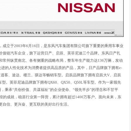
成立于2003年6月16日，是东风汽车集团有限公司旗下重要的乘用车事业
价值链汽车企业，旗下运营日产、启辰、英菲尼迪三个品牌。东风日产扎
和常州纵贯南北、各有侧重的战略布局，整车年生产能力达136万辆，发动
先进的人性化技术为消费者提供高品质的产品，其中，日产品牌旗下拥有e-
、逍客、途达、楼兰、骐达等畅销车型。启辰品牌旗下拥有启辰大V、启辰
60 EV等车型。英菲尼迪品牌旗下拥有QX60、QX50、Q50L等车型。作为一家领先
圈，秉承“共创价值、共谋福祉”的企业使命、“领先半步”的理念和不甘平
煌的成就，稳居行业第一阵营，累计拥有超过1400万客户。面向未来，东
更自信、更兴奋、更互联的美好出行生活。