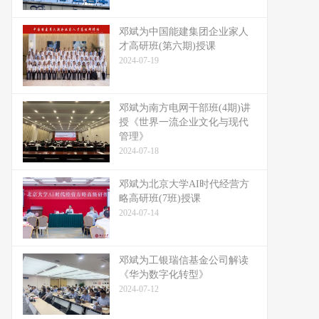
邓斌为中国能建集团企业家人
才高研班(第六期)授课
2024-07-19
邓斌为南方电网干部班(4期)讲
授《世界一流企业文化与现代
管理》
2024-07-18
邓斌为北京大学AI时代经营方
略高研班(7班)授课
2024-07-14
邓斌为工银瑞信基金公司解读
《华为数字化转型》
2024-07-12