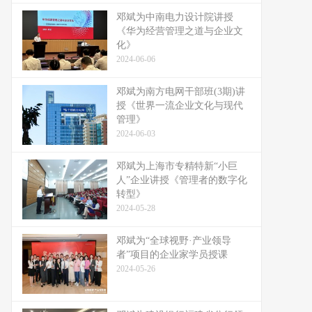
邓斌为中南电力设计院讲授
《华为经营管理之道与企业文
化》
2024-06-06
邓斌为南方电网干部班(3期)讲
授《世界一流企业文化与现代
管理》
2024-06-03
邓斌为上海市专精特新“小巨
人”企业讲授《管理者的数字化
转型》
2024-05-28
邓斌为“全球视野·产业领导
者”项目的企业家学员授课
2024-05-26