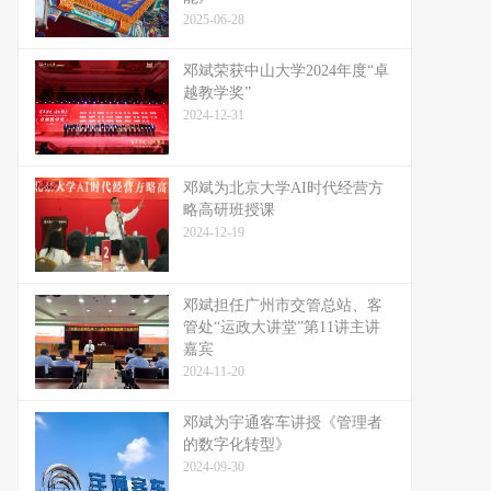
2025-06-28
邓斌荣获中山大学2024年度“卓
越教学奖”
2024-12-31
邓斌为北京大学AI时代经营方
略高研班授课
2024-12-19
邓斌担任广州市交管总站、客
管处“运政大讲堂”第11讲主讲
嘉宾
2024-11-20
邓斌为宇通客车讲授《管理者
的数字化转型》
2024-09-30