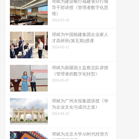
邓斌为建设银行福建省分行领
导干部讲授《管理者数字化思
维》
2024-05-16
邓斌为中国能建集团企业家人
才高研班(第五期)授课
2024-05-11
邓斌为新疆国土监察总队讲授
《管理者的数字化转型》
2024-05-07
邓斌为广州水投集团讲授《华
为企业文化与成功之道》
2024-04-25
邓斌为北京大学AI时代经营方