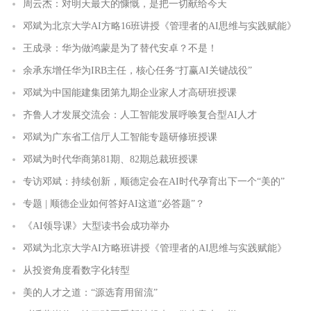
周云杰：对明天最大的慷慨，是把一切献给今天
邓斌为北京大学AI方略16班讲授《管理者的AI思维与实践赋能》
王成录：华为做鸿蒙是为了替代安卓？不是！
余承东增任华为IRB主任，核心任务“打赢AI关键战役”
邓斌为中国能建集团第九期企业家人才高研班授课
齐鲁人才发展交流会：人工智能发展呼唤复合型AI人才
邓斌为广东省工信厅人工智能专题研修班授课
邓斌为时代华商第81期、82期总裁班授课
专访邓斌：持续创新，顺德定会在AI时代孕育出下一个“美的”
专题 | 顺德企业如何答好AI这道“必答题”？
《AI领导课》大型读书会成功举办
邓斌为北京大学AI方略班讲授《管理者的AI思维与实践赋能》
从投资角度看数字化转型
美的人才之道：“源选育用留流”