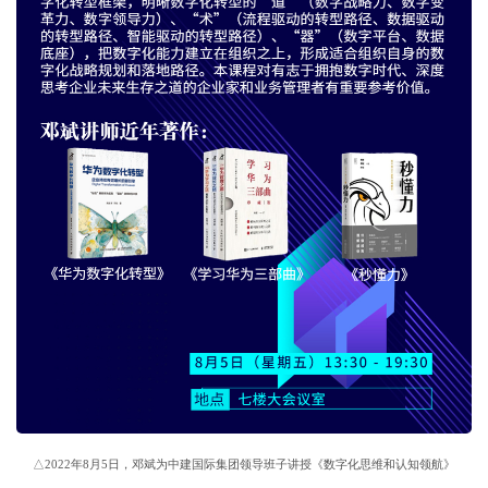
△2022年8月5日，邓斌为中建国际集团领导班子讲授《数字化思维和认知领航》