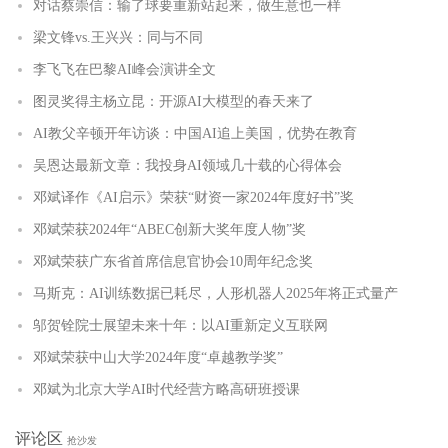
对话蔡崇信：输了球要重新站起来，做生意也一样
梁文锋vs.王兴兴：同与不同
李飞飞在巴黎AI峰会演讲全文
图灵奖得主杨立昆：开源AI大模型的春天来了
AI教父辛顿开年访谈：中国AI追上美国，优势在教育
吴恩达最新文章：我投身AI领域几十载的心得体会
邓斌译作《AI启示》荣获“财资一家2024年度好书”奖
邓斌荣获2024年“ABEC创新大奖年度人物”奖
邓斌荣获广东省首席信息官协会10周年纪念奖
马斯克：AI训练数据已耗尽，人形机器人2025年将正式量产
邬贺铨院士展望未来十年：以AI重新定义互联网
邓斌荣获中山大学2024年度“卓越教学奖”
邓斌为北京大学AI时代经营方略高研班授课
评论区
抢沙发