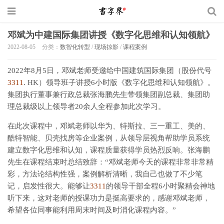
邓斌为中建国际集团讲授《数字化思维和认知领航》
2022-08-05
分类：
数智化转型
/
现场掠影
/
课程案例
2022年8月5日，邓斌老师受邀给中国建筑国际集团（股份代号
3311
. HK）领导班子讲授6小时版《数字化思维和认知领航》。
集团执行董事兼行政总裁张海鹏先生带领集团副总裁、集团助
理总裁级以上领导者20余人全程参加此次学习。
在此次课程中，邓斌老师以华为、特斯拉、三一重工、美的、
酷特智能、贝壳找房等企业案例，从领导层视角帮助学员系统
建立数字化思维和认知，课程质量获得学员热烈反响。张海鹏
先生在课程结束时总结致辞：“邓斌老师今天的课程非常非常精
彩，方法论结构性强，案例解析清晰，我自己也做了不少笔
记，启发性很大。能够让
3311
的领导干部全程6小时聚精会神地
听下来，这对老师的授课功力是挺高要求的，感谢邓斌老师，
希望各位同事能利用周末时间及时消化课程内容。”
（课程原
名：《管理者的数字化转型》）