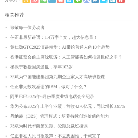
更多
(
)
相关推荐
致敬每一位劳动者
任正非最新讲话：1.4万字全文，超大信息量！
黄仁勋GTC2025演讲精华：AI带给普通人的10个趋势
香港证监会前主席沈联涛：人工智能将如何推进世纪之争？
杨振宁教授因病逝世，享年103岁
邓斌为中国能建集团第九期企业家人才高研班授课
任正非无数次感谢的IBM，做对了什么？
阿里巴巴2025年6月份季度业绩电话会全纪录
华为公布2025年上半年业绩：营收4270亿元，同比增长3.95%
丹纳赫（DBS）管理模式：培养持续创造价值的能力
邓斌为时代华商第81期、82期总裁班授课
任正非在人民日报发声：不去想困难，干就完了