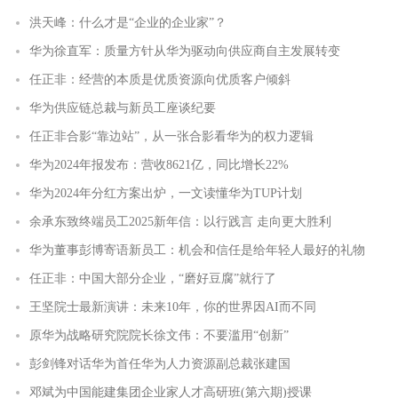
洪天峰：什么才是“企业的企业家”？
华为徐直军：质量方针从华为驱动向供应商自主发展转变
任正非：经营的本质是优质资源向优质客户倾斜
华为供应链总裁与新员工座谈纪要
任正非合影“靠边站”，从一张合影看华为的权力逻辑
华为2024年报发布：营收8621亿，同比增长22%
华为2024年分红方案出炉，一文读懂华为TUP计划
余承东致终端员工2025新年信：以行践言 走向更大胜利
华为董事彭博寄语新员工：机会和信任是给年轻人最好的礼物
任正非：中国大部分企业，“磨好豆腐”就行了
王坚院士最新演讲：未来10年，你的世界因AI而不同
原华为战略研究院院长徐文伟：不要滥用“创新”
彭剑锋对话华为首任华为人力资源副总裁张建国
邓斌为中国能建集团企业家人才高研班(第六期)授课