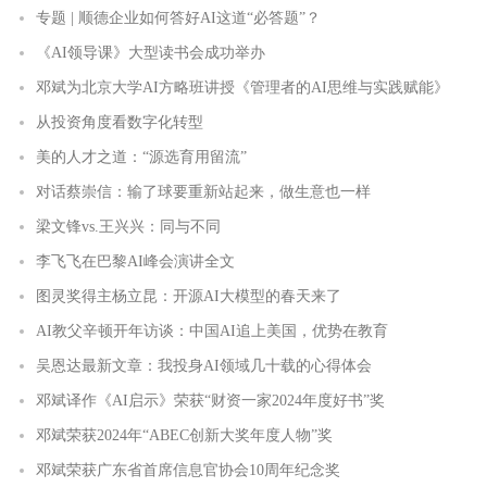
专题 | 顺德企业如何答好AI这道“必答题”？
《AI领导课》大型读书会成功举办
邓斌为北京大学AI方略班讲授《管理者的AI思维与实践赋能》
从投资角度看数字化转型
美的人才之道：“源选育用留流”
对话蔡崇信：输了球要重新站起来，做生意也一样
梁文锋vs.王兴兴：同与不同
李飞飞在巴黎AI峰会演讲全文
图灵奖得主杨立昆：开源AI大模型的春天来了
AI教父辛顿开年访谈：中国AI追上美国，优势在教育
吴恩达最新文章：我投身AI领域几十载的心得体会
邓斌译作《AI启示》荣获“财资一家2024年度好书”奖
邓斌荣获2024年“ABEC创新大奖年度人物”奖
邓斌荣获广东省首席信息官协会10周年纪念奖