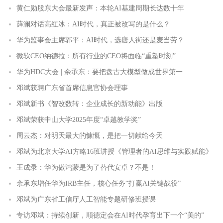
黄仁勋股东大会最新发声：本轮AI基建周期长达数十年
薛澜对话高红冰：AI时代，真正被改写的是什么？
华为监事会主席郭平：AI时代，选唐人街还是麦当劳？
微软CEO纳德拉：所有行业的CEO将面临“重塑时刻”
华为HDC大会 | 余承东：要把盘古大模型做成世界第一
邓斌获聘广东省首席信息官协会理事
邓斌新书《智改数转：企业成长的新动能》出版
邓斌荣获中山大学2025年度“卓越教学奖”
周云杰：对明天最大的慷慨，是把一切献给今天
邓斌为北京大学AI方略16班讲授《管理者的AI思维与实践赋能》
王成录：华为做鸿蒙是为了替代安卓？不是！
余承东增任华为IRB主任，核心任务“打赢AI关键战役”
邓斌为广东省工信厅人工智能专题研修班授课
专访邓斌：持续创新，顺德定会在AI时代孕育出下一个“美的”