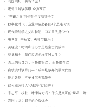
与国同庆，共贺华诞！
汤道生解读腾讯“全真互联”
“营销之父”科特勒年度演讲全文
数字化时代，企业中层必备的4个思维习惯
现代营销学之父科特勒：CEO首先是CMO
书享界 | 中秋节、教师节快乐！
吴晓波：时间和信心才是最宝贵的成本
稻盛和夫：我们应该怎样度过人生？
真正的领导力，不是谁管谁， 而是谁帮谁
俞敏洪对谈薛兆丰：成本是放弃的最大代价
肥尾效应：不要被黑天鹅愚弄
如何避免掉入“伪数字化”陷阱？
宋志平、杨杜、叶康涛对话：什么是真正的“世界一流”
袁刚：华为15年的心得体会