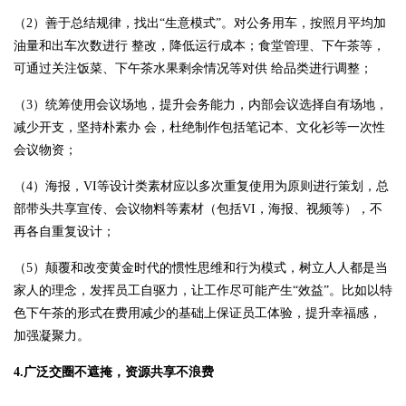
（2）善于总结规律，找出“生意模式”。对公务用车，按照月平均加
油量和出车次数进行 整改，降低运行成本；食堂管理、下午茶等，
可通过关注饭菜、下午茶水果剩余情况等对供 给品类进行调整；
（3）统筹使用会议场地，提升会务能力，内部会议选择自有场地，
减少开支，坚持朴素办 会，杜绝制作包括笔记本、文化衫等一次性
会议物资；
（4）海报，VI等设计类素材应以多次重复使用为原则进行策划，总
部带头共享宣传、会议物料等素材（包括VI，海报、视频等），不
再各自重复设计；
（5）颠覆和改变黄金时代的惯性思维和行为模式，树立人人都是当
家人的理念，发挥员工自驱力，让工作尽可能产生“效益”。比如以特
色下午茶的形式在费用减少的基础上保证员工体验，提升幸福感，
加强凝聚力。
4.广泛交圈不遮掩，资源共享不浪费