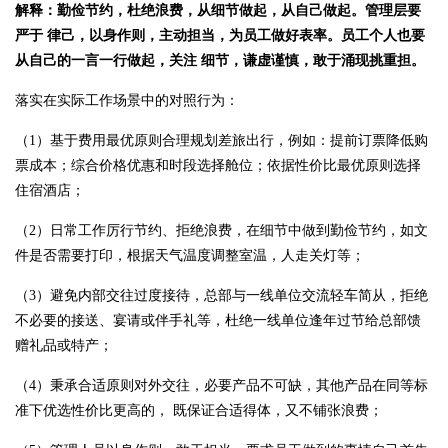
解释：勤俭节约，杜绝浪费，从细节做起，从自己做起。管理层要
严于
律己，以身作则，主动担当，为员工做好表率。员工个人也要
从自己的一言一行做起，关注
细节，谦虚谨慎，敢于涌现挑重担。
落实在实际工作场景中的对照行为：
（1）基于费用最优原则合理规划差旅出行，例如：提前订票降低购
票成本；综合价格优惠和时段选择舱位；依据性价比最优原则选择
住宿酒店；
（2）日常工作厉行节约、拒绝浪费，在细节中做到勤俭节约，如文
件是否需要打印，根据天气温度调整室温，人走关灯等；
（3）避免内部交往过度接待，总部与一线单位交流轻车简从，拒绝
不必要的接送、宴请或伴手礼等，杜绝一线单位逢年过节给总部馈
赠礼品或特产；
（4）秉承合适原则对外交往，必要产品不可缺，其他产品在同等标
准下优选性价比更高的， 既保证合适得体，又不铺张浪费；