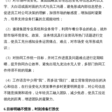
（1）对市场环境变化、集团战略及管理思想变化等信息及时以文
字、大白话或面对面的方式与员工沟通，避免形成内部信息壁垒，
促进员工对公司决策的理解，加强市场的敏感度，增加战时凝聚
力，培养支持业务打赢的主观能动性；
（2）邀请集团专业系统和业务骨干，利用午餐分享会的机会，就外
部市场环境变化、政策、 业务情况及行业资讯等热门话题进行交
流，使员工充分感知业务运营痛点、难点，对市场变 化等形成共
识；
（3）对协同工作统一目标，并对工作进度及问题难点进行定期晾
晒，提升协同办公效率。避免出现九龙治水无人管，多部门协同工
作停滞不前的现象；
（4）工作语言中少用“我”，而多说“我们”，建立背靠背的信任的决
心和信念，在行业变化大突发事件多时更要明辨是非，对公司信息
不随意揣测和谣传，让年轻员工融入团队，减少焦虑，使员工拉近
彼此的距离，增进团队的凝聚力。
6.目标明确不慌张，时刻准备打胜仗