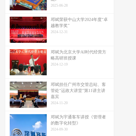
2025-06-28
邓斌荣获中山大学2024年度“卓
越教学奖”
2024-12-31
邓斌为北京大学AI时代经营方
略高研班授课
2024-12-19
邓斌担任广州市交管总站、客
管处“运政大讲堂”第11讲主讲
嘉宾
2024-11-20
邓斌为宇通客车讲授《管理者
的数字化转型》
2024-09-30