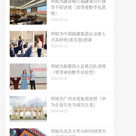
邓斌为建设银行福建省分行领
导干部讲授《管理者数字化思
维》
2024-05-16
邓斌为中国能建集团企业家人
才高研班(第五期)授课
2024-05-11
邓斌为新疆国土监察总队讲授
《管理者的数字化转型》
2024-05-07
邓斌为广州水投集团讲授《华
为企业文化与成功之道》
2024-04-25
邓斌为北京大学AI时代经营方