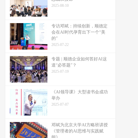
2025-08-10
专访邓斌：持续创新，顺德定
会在AI时代孕育出下一个“美
的”
2025-07-22
专题 | 顺德企业如何答好AI这
道“必答题”？
2025-07-19
《AI领导课》大型读书会成功
举办
2025-07-07
邓斌为北京大学AI方略班讲授
《管理者的AI思维与实践赋
能》