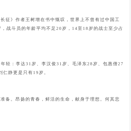
《长征》作者王树增在书中慨叹，世界上不曾有过中国工
，战斗员的年龄平均不足20岁，14至18岁的战士至少占
年轻：李达31岁、李汉俊31岁、毛泽东28岁、包惠僧27
刘仁静更是只有19岁。
的准备。昂扬的青春，鲜活的生命，献身于理想。何其悲
。