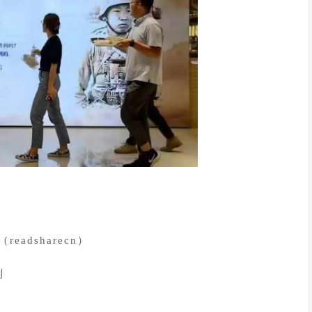
eadsharecn）
划