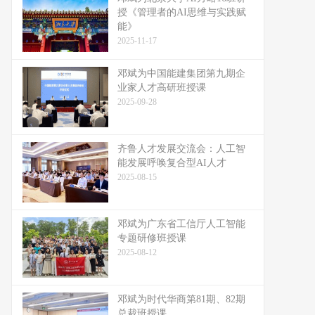
授《管理者的AI思维与实践赋
能》
2025-11-17
邓斌为中国能建集团第九期企
业家人才高研班授课
2025-09-28
齐鲁人才发展交流会：人工智
能发展呼唤复合型AI人才
2025-08-15
邓斌为广东省工信厅人工智能
专题研修班授课
2025-08-12
邓斌为时代华商第81期、82期
总裁班授课