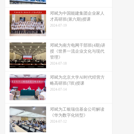
邓斌为中国能建集团企业家人
才高研班(第六期)授课
2024-07-19
邓斌为南方电网干部班(4期)讲
授《世界一流企业文化与现代
管理》
2024-07-18
邓斌为北京大学AI时代经营方
略高研班(7班)授课
2024-07-14
邓斌为工银瑞信基金公司解读
《华为数字化转型》
2024-07-12