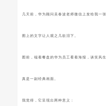
1
几天前，华为顾问吴春波老师微信上发给我一
1
图上的文字让人观之几欲泪下。
1
图前，端着餐盘的华为员工看着海报，谈笑风
1
真是一副经典画面。
1
我觉得，它呈现出两种意义：