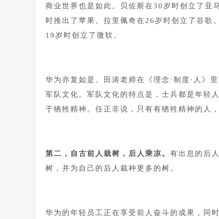
商业世界也是如此。贝佐斯在30岁时创立了亚马逊
时推出了苹果。拉里佩奇在26岁时创立了谷歌。马
19岁时创立了微软。
1
华为亦复如是。田涛老师在《理念·制度·人》
军队文化。军队文化的特点是，士兵都是年轻
于牺牲精神。任正非说，只有有牺牲精神的人
1
第二，自古前人栽树，后人乘凉。
有出息的后
树，并为自己的后人栽种更多的树。
1
华为的年轻员工正在享受前人奋斗的成果，同