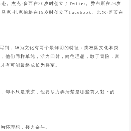
。杰克·多西在30岁时创立了Twitter。乔布斯在26岁
克·扎克伯格在19岁时创立了Facebook。比尔·盖茨在
里写到，华为文化有两个最鲜明的特征：类校园文化和类
人，他们同样单纯，活力四射，向往理想，敢于冒险，富
，才有可能最终成长为将军。
人，却不只是乘凉，他要尽力弄清楚是哪些前人栽下的
时胸怀理想，接力奋斗。