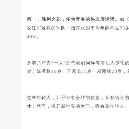
1
第一，胜利之花，多为青春的热血所浇灌。
如
农红军这样的军队：指挥员的平均年龄不足25岁
40%。
1
参加共产党“一大”的代表们同样有着让人惊诧的
岁、陈潭秋25岁、王尽美23岁、邓恩铭20岁，
1
这些年轻人，几乎都有必胜的信念，又有牺牲
壮！然而，撞开新世界的大门，唯有靠年轻人
1