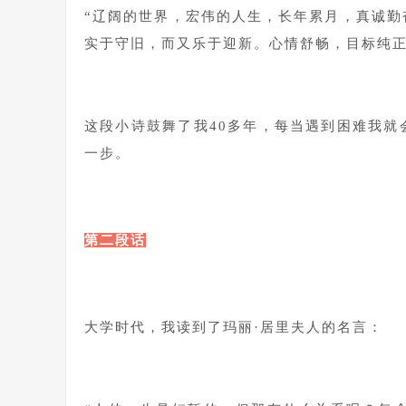
“辽阔的世界，宏伟的人生，长年累月，真诚
实于守旧，而又乐于迎新。心情舒畅，目标纯正
1
这段小诗鼓舞了我40多年，每当遇到困难我
一步。
1
第二段话
1
大学时代，我读到了玛丽·居里夫人的名言：
1