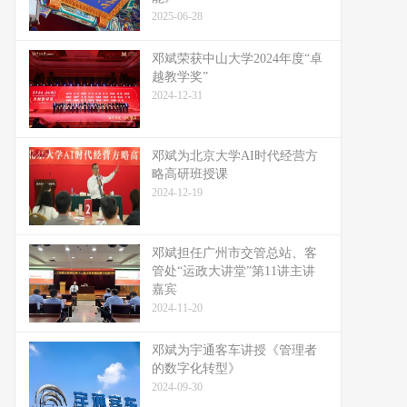
2025-06-28
邓斌荣获中山大学2024年度“卓
越教学奖”
2024-12-31
邓斌为北京大学AI时代经营方
略高研班授课
2024-12-19
邓斌担任广州市交管总站、客
管处“运政大讲堂”第11讲主讲
嘉宾
2024-11-20
邓斌为宇通客车讲授《管理者
的数字化转型》
2024-09-30