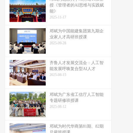
授《管理者的AI思维与实践赋
能》
2025-11-17
邓斌为中国能建集团第九期企
业家人才高研班授课
2025-09-28
齐鲁人才发展交流会：人工智
能发展呼唤复合型AI人才
2025-08-15
邓斌为广东省工信厅人工智能
专题研修班授课
2025-08-12
邓斌为时代华商第81期、82期
总裁班授课