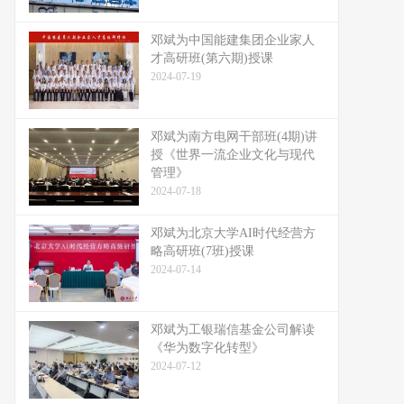
邓斌为中国能建集团企业家人
才高研班(第六期)授课
2024-07-19
邓斌为南方电网干部班(4期)讲
授《世界一流企业文化与现代
管理》
2024-07-18
邓斌为北京大学AI时代经营方
略高研班(7班)授课
2024-07-14
邓斌为工银瑞信基金公司解读
《华为数字化转型》
2024-07-12