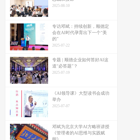
2025-08-10
专访邓斌：持续创新，顺德定
会在AI时代孕育出下一个“美
的”
2025-07-22
专题 | 顺德企业如何答好AI这
道“必答题”？
2025-07-19
《AI领导课》大型读书会成功
举办
2025-07-07
邓斌为北京大学AI方略班讲授
《管理者的AI思维与实践赋
能》