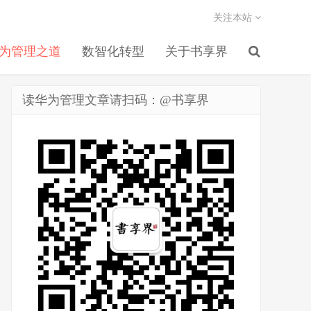
关注本站
为管理之道
数智化转型
关于书享界
读华为管理文章请扫码：@书享界