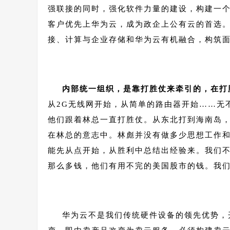
强联接的同时，强化软件力量的建设，构建一
客户优先上华为云，成为政企上公有云的首选
接、计算与企业存储和华为云有机融合，构筑面
1
内部统一组织，是靠打胜仗来牵引的，在打
从2G无线网开始，从简单的路由器开始……无
他们跟着林总一直打胜仗。从东北打到海南岛
在林总的意志中。林彪并没有做多少思想工作
能先从点开始，从胜利中总结出经验来。我们
那么多钱，他们有用不完的美国股市的钱。我
1
华为云不是我们传统硬件设备的领先优势，