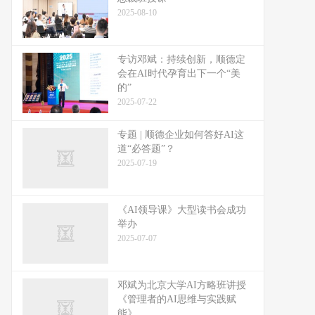
2025-08-10
专访邓斌：持续创新，顺德定
会在AI时代孕育出下一个“美
的”
2025-07-22
专题 | 顺德企业如何答好AI这
道“必答题”？
2025-07-19
《AI领导课》大型读书会成功
举办
2025-07-07
邓斌为北京大学AI方略班讲授
《管理者的AI思维与实践赋
能》