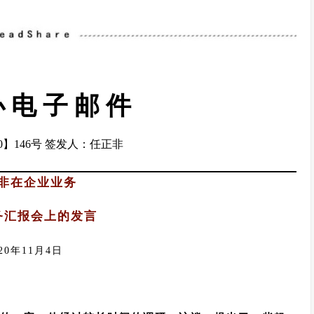
 电 子 邮 件
0】146号 签发人：任正非
非在企业业务
务汇报会上的发言
020年11月4日