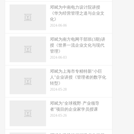
邓斌为中南电力设计院讲授
《华为经营管理之道与企业文
化》
2024-06-06
邓斌为南方电网干部班(3期)讲
授《世界一流企业文化与现代
管理》
2024-06-03
邓斌为上海市专精特新“小巨
人”企业讲授《管理者的数字化
转型》
2024-05-28
邓斌为“全球视野·产业领导
者”项目的企业家学员授课
2024-05-26