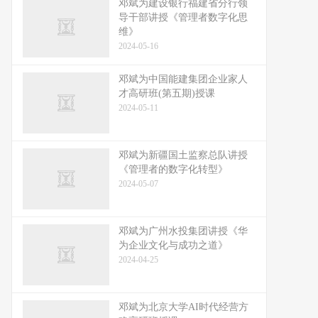
邓斌为建设银行福建省分行领
导干部讲授《管理者数字化思
维》
2024-05-16
邓斌为中国能建集团企业家人
才高研班(第五期)授课
2024-05-11
邓斌为新疆国土监察总队讲授
《管理者的数字化转型》
2024-05-07
邓斌为广州水投集团讲授《华
为企业文化与成功之道》
2024-04-25
邓斌为北京大学AI时代经营方