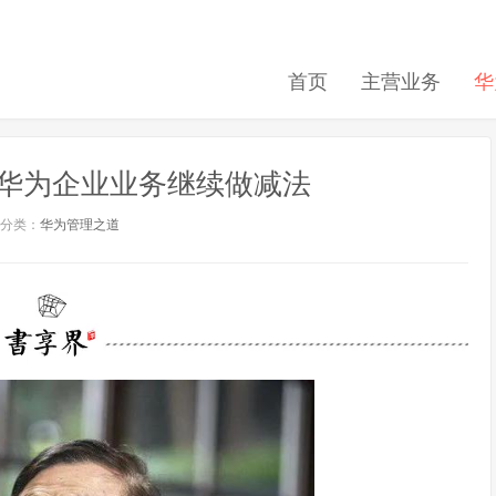
首页
主营业务
华
华为企业业务继续做减法
分类：
华为管理之道