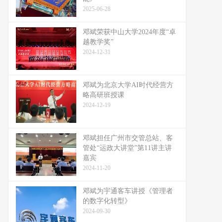
2025-06-28
邓斌荣获中山大学2024年度“卓
越教学奖”
2024-12-31
邓斌为北京大学AI时代经营方
略高研班授课
2024-12-19
邓斌担任广州市交管总站、客
管处“运政大讲堂”第11讲主讲
嘉宾
2024-11-20
邓斌为宇通客车讲授《管理者
的数字化转型》
2024-09-30