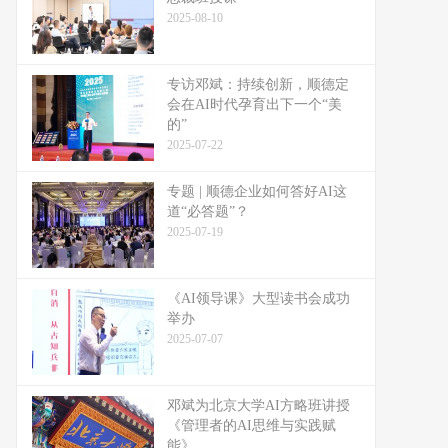
2025-08-10
专访邓斌：持续创新，顺德定
会在AI时代孕育出下一个“美
的”
2025-07-22
专题 | 顺德企业如何答好AI这
道“必答题”？
2025-07-19
《AI领导课》大型读书会成功
举办
2025-07-07
邓斌为北京大学AI方略班讲授
《管理者的AI思维与实践赋
能》