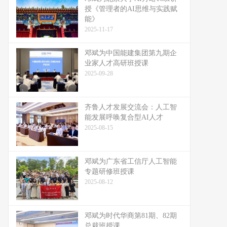
授《管理者的AI思维与实践赋
能》
2025-11-17
邓斌为中国能建集团第九期企
业家人才高研班授课
2025-09-28
齐鲁人才发展交流会：人工智
能发展呼唤复合型AI人才
2025-08-15
邓斌为广东省工信厅人工智能
专题研修班授课
2025-08-12
邓斌为时代华商第81期、82期
总裁班授课