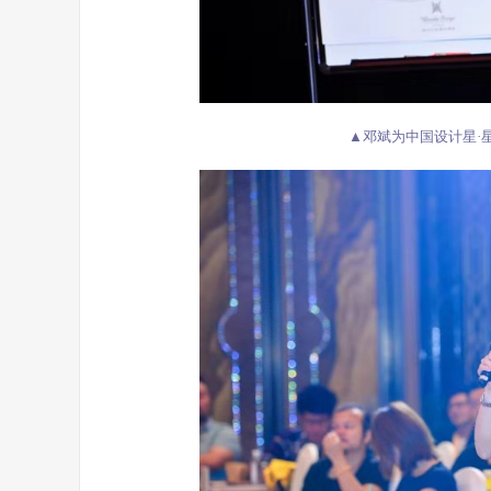
▲邓斌为中国设计星·