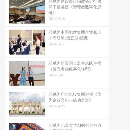
邓斌为建设银行福建省分行领
导干部讲授《管理者数字化思
维》
2024-05-16
邓斌为中国能建集团企业家人
才高研班(第五期)授课
2024-05-11
邓斌为新疆国土监察总队讲授
《管理者的数字化转型》
2024-05-07
邓斌为广州水投集团讲授《华
为企业文化与成功之道》
2024-04-25
邓斌为北京大学AI时代经营方