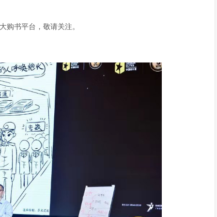
各大购书平台，敬请关注。