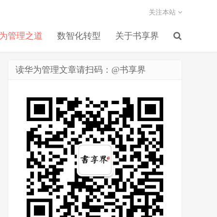
关注本站
为管理之道
数智化转型
关于书享界
读华为管理文章请扫码：@书享界