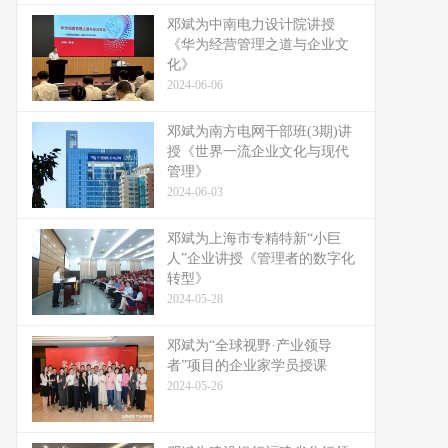
邓斌为中南电力设计院讲授
《华为经营管理之道与企业文
化》
2024-06-06
邓斌为南方电网干部班(3期)讲
授《世界一流企业文化与现代
管理》
2024-06-03
邓斌为上海市专精特新“小巨
人”企业讲授《管理者的数字化
转型》
2024-05-28
邓斌为“全球视野·产业领导
者”项目的企业家学员授课
2024-05-26