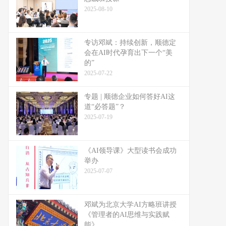
2025-08-10
专访邓斌：持续创新，顺德定
会在AI时代孕育出下一个“美
的”
2025-07-22
专题 | 顺德企业如何答好AI这
道“必答题”？
2025-07-19
《AI领导课》大型读书会成功
举办
2025-07-07
邓斌为北京大学AI方略班讲授
《管理者的AI思维与实践赋
能》