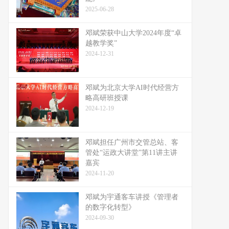
2025-06-28
邓斌荣获中山大学2024年度“卓
越教学奖”
2024-12-31
邓斌为北京大学AI时代经营方
略高研班授课
2024-12-19
邓斌担任广州市交管总站、客
管处“运政大讲堂”第11讲主讲
嘉宾
2024-11-20
邓斌为宇通客车讲授《管理者
的数字化转型》
2024-09-30