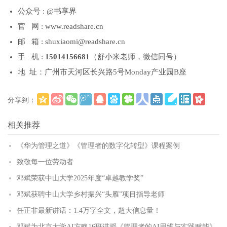
公众号 : @书享界
官 网 : www.readshare.cn
邮 箱 : shuxiaomi@readshare.cn
手 机 :
15014156681
（舒小米老师，微信同号）
地 址：广州市天河区长兴路5号Monday产业园B座
分享到：
更多
(
)
相关推荐
《华为管理之道》《管理者的数字化转型》课程案例
致敬每一位劳动者
邓斌荣获中山大学2025年度“卓越教学奖”
邓斌获聘中山大学乡村振兴“头雁”项目指导老师
任正非最新讲话：1.4万字全文，超大信息量！
邓斌为北京大学AI方略16班讲授《管理者的AI思维与实践赋能》