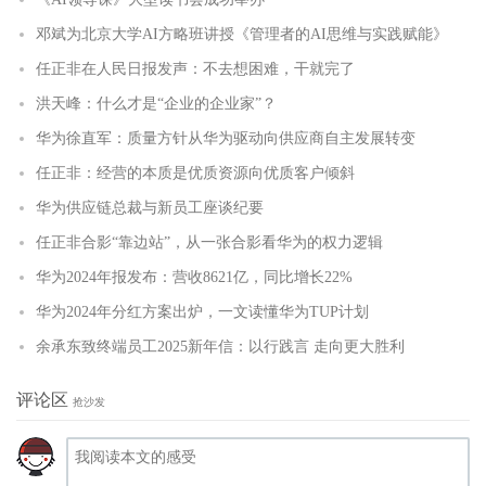
邓斌为北京大学AI方略班讲授《管理者的AI思维与实践赋能》
任正非在人民日报发声：不去想困难，干就完了
洪天峰：什么才是“企业的企业家”？
华为徐直军：质量方针从华为驱动向供应商自主发展转变
任正非：经营的本质是优质资源向优质客户倾斜
华为供应链总裁与新员工座谈纪要
任正非合影“靠边站”，从一张合影看华为的权力逻辑
华为2024年报发布：营收8621亿，同比增长22%
华为2024年分红方案出炉，一文读懂华为TUP计划
余承东致终端员工2025新年信：以行践言 走向更大胜利
评论区
抢沙发