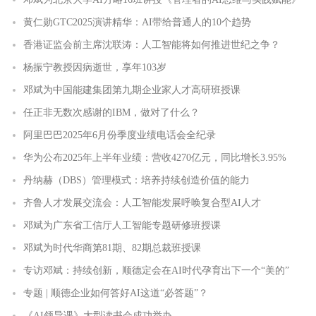
黄仁勋GTC2025演讲精华：AI带给普通人的10个趋势
香港证监会前主席沈联涛：人工智能将如何推进世纪之争？
杨振宁教授因病逝世，享年103岁
邓斌为中国能建集团第九期企业家人才高研班授课
任正非无数次感谢的IBM，做对了什么？
阿里巴巴2025年6月份季度业绩电话会全纪录
华为公布2025年上半年业绩：营收4270亿元，同比增长3.95%
丹纳赫（DBS）管理模式：培养持续创造价值的能力
齐鲁人才发展交流会：人工智能发展呼唤复合型AI人才
邓斌为广东省工信厅人工智能专题研修班授课
邓斌为时代华商第81期、82期总裁班授课
专访邓斌：持续创新，顺德定会在AI时代孕育出下一个“美的”
专题 | 顺德企业如何答好AI这道“必答题”？
《AI领导课》大型读书会成功举办