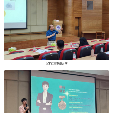
△宋仁宏教授分享