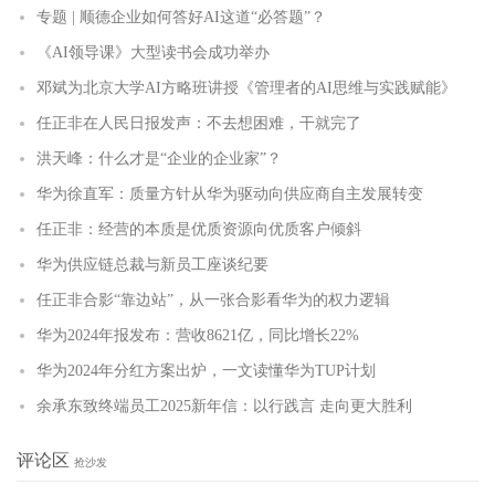
专题 | 顺德企业如何答好AI这道“必答题”？
《AI领导课》大型读书会成功举办
邓斌为北京大学AI方略班讲授《管理者的AI思维与实践赋能》
任正非在人民日报发声：不去想困难，干就完了
洪天峰：什么才是“企业的企业家”？
华为徐直军：质量方针从华为驱动向供应商自主发展转变
任正非：经营的本质是优质资源向优质客户倾斜
华为供应链总裁与新员工座谈纪要
任正非合影“靠边站”，从一张合影看华为的权力逻辑
华为2024年报发布：营收8621亿，同比增长22%
华为2024年分红方案出炉，一文读懂华为TUP计划
余承东致终端员工2025新年信：以行践言 走向更大胜利
评论区
抢沙发