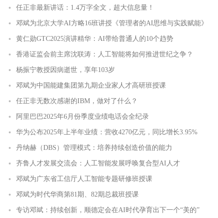
任正非最新讲话：1.4万字全文，超大信息量！
邓斌为北京大学AI方略16班讲授《管理者的AI思维与实践赋能》
黄仁勋GTC2025演讲精华：AI带给普通人的10个趋势
香港证监会前主席沈联涛：人工智能将如何推进世纪之争？
杨振宁教授因病逝世，享年103岁
邓斌为中国能建集团第九期企业家人才高研班授课
任正非无数次感谢的IBM，做对了什么？
阿里巴巴2025年6月份季度业绩电话会全纪录
华为公布2025年上半年业绩：营收4270亿元，同比增长3.95%
丹纳赫（DBS）管理模式：培养持续创造价值的能力
齐鲁人才发展交流会：人工智能发展呼唤复合型AI人才
邓斌为广东省工信厅人工智能专题研修班授课
邓斌为时代华商第81期、82期总裁班授课
专访邓斌：持续创新，顺德定会在AI时代孕育出下一个“美的”