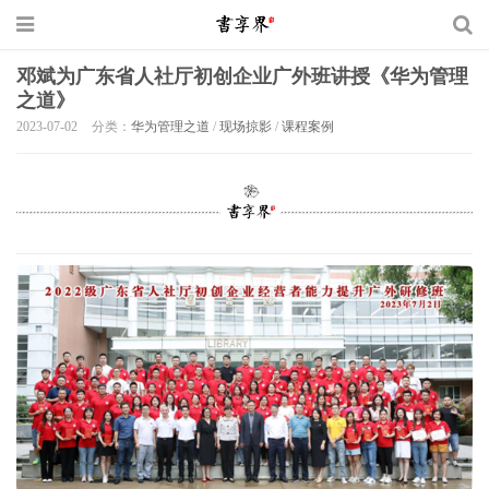
邓斌为广东省人社厅初创企业广外班讲授《华为管理
之道》
2023-07-02
分类：
华为管理之道
/
现场掠影
/
课程案例