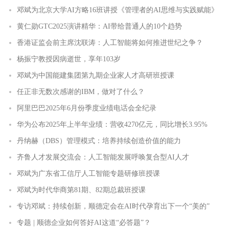
邓斌为北京大学AI方略16班讲授《管理者的AI思维与实践赋能》
黄仁勋GTC2025演讲精华：AI带给普通人的10个趋势
香港证监会前主席沈联涛：人工智能将如何推进世纪之争？
杨振宁教授因病逝世，享年103岁
邓斌为中国能建集团第九期企业家人才高研班授课
任正非无数次感谢的IBM，做对了什么？
阿里巴巴2025年6月份季度业绩电话会全纪录
华为公布2025年上半年业绩：营收4270亿元，同比增长3.95%
丹纳赫（DBS）管理模式：培养持续创造价值的能力
齐鲁人才发展交流会：人工智能发展呼唤复合型AI人才
邓斌为广东省工信厅人工智能专题研修班授课
邓斌为时代华商第81期、82期总裁班授课
专访邓斌：持续创新，顺德定会在AI时代孕育出下一个“美的”
专题 | 顺德企业如何答好AI这道“必答题”？