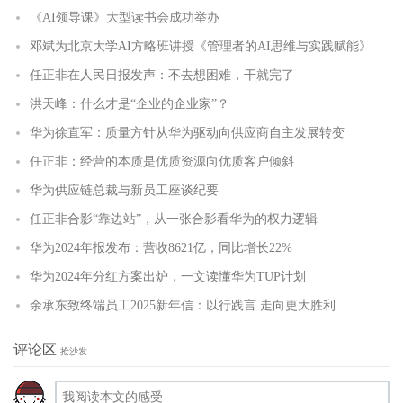
《AI领导课》大型读书会成功举办
邓斌为北京大学AI方略班讲授《管理者的AI思维与实践赋能》
任正非在人民日报发声：不去想困难，干就完了
洪天峰：什么才是“企业的企业家”？
华为徐直军：质量方针从华为驱动向供应商自主发展转变
任正非：经营的本质是优质资源向优质客户倾斜
华为供应链总裁与新员工座谈纪要
任正非合影“靠边站”，从一张合影看华为的权力逻辑
华为2024年报发布：营收8621亿，同比增长22%
华为2024年分红方案出炉，一文读懂华为TUP计划
余承东致终端员工2025新年信：以行践言 走向更大胜利
评论区
抢沙发