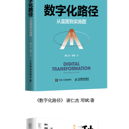
《数字化路径》 谢仁杰 邓斌/著