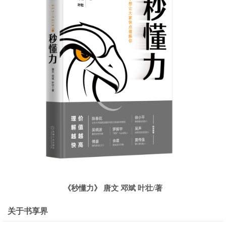
《秒懂力》 唐文 邓斌 叶壮/著
关于书享界