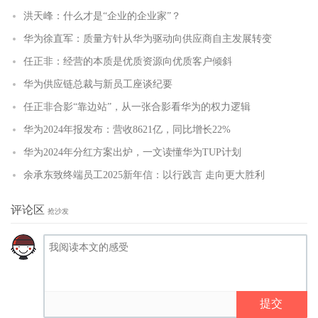
洪天峰：什么才是“企业的企业家”？
华为徐直军：质量方针从华为驱动向供应商自主发展转变
任正非：经营的本质是优质资源向优质客户倾斜
华为供应链总裁与新员工座谈纪要
任正非合影“靠边站”，从一张合影看华为的权力逻辑
华为2024年报发布：营收8621亿，同比增长22%
华为2024年分红方案出炉，一文读懂华为TUP计划
余承东致终端员工2025新年信：以行践言 走向更大胜利
评论区
抢沙发
提交