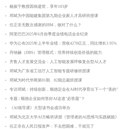
杨振宁教授因病逝世，享年103岁
邓斌为中国能建集团第九期企业家人才高研班授课
任正非无数次感谢的IBM，做对了什么？
阿里巴巴2025年6月份季度业绩电话会全纪录
华为公布2025年上半年业绩：营收4270亿元，同比增长3.95%
丹纳赫（DBS）管理模式：培养持续创造价值的能力
齐鲁人才发展交流会：人工智能发展呼唤复合型AI人才
邓斌为广东省工信厅人工智能专题研修班授课
邓斌为时代华商第81期、82期总裁班授课
专访邓斌：持续创新，顺德定会在AI时代孕育出下一个“美的”
专题 | 顺德企业如何答好AI这道“必答题”？
《AI领导课》大型读书会成功举办
邓斌为北京大学AI方略班讲授《管理者的AI思维与实践赋能》
任正非在人民日报发声：不去想困难，干就完了