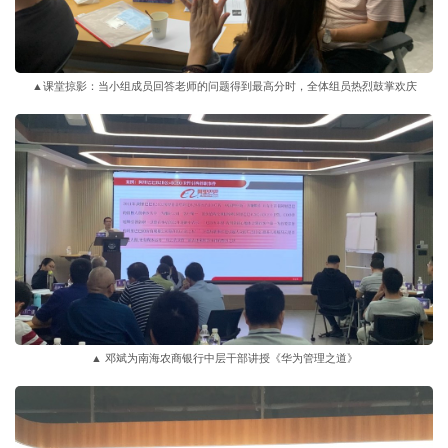
▲课堂掠影：当小组成员回答老师的问题得到最高分时，全体组员热烈鼓掌欢庆
▲ 邓斌为南海农商银行中层干部讲授《华为管理之道》