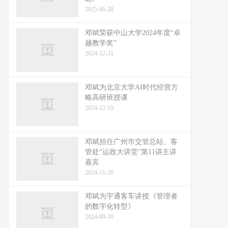
2025-06-28
邓斌荣获中山大学2024年度“卓
越教学奖”
2024-12-31
邓斌为北京大学AI时代经营方
略高研班授课
2024-12-19
邓斌担任广州市交管总站、客
管处“运政大讲堂”第11讲主讲
嘉宾
2024-11-20
邓斌为宇通客车讲授《管理者
的数字化转型》
2024-09-30