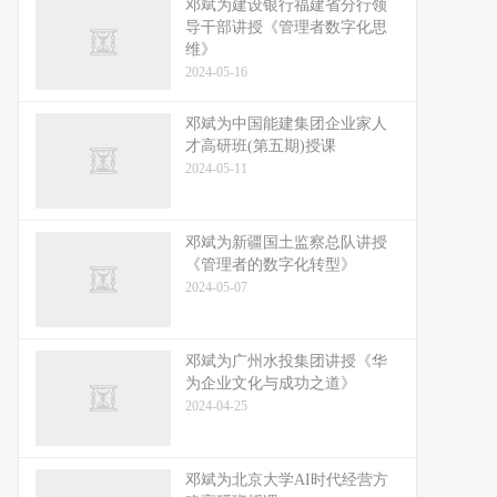
邓斌为建设银行福建省分行领
导干部讲授《管理者数字化思
维》
2024-05-16
邓斌为中国能建集团企业家人
才高研班(第五期)授课
2024-05-11
邓斌为新疆国土监察总队讲授
《管理者的数字化转型》
2024-05-07
邓斌为广州水投集团讲授《华
为企业文化与成功之道》
2024-04-25
邓斌为北京大学AI时代经营方