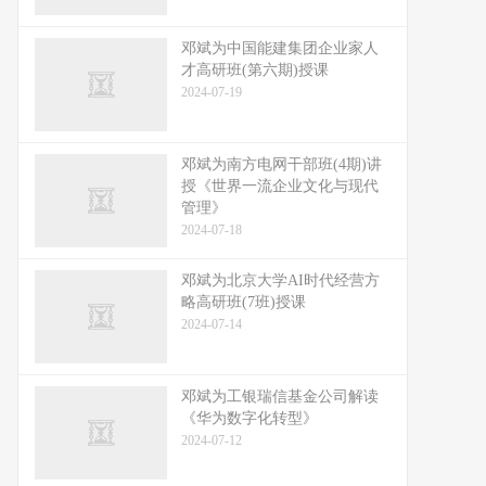
邓斌为中国能建集团企业家人
才高研班(第六期)授课
2024-07-19
邓斌为南方电网干部班(4期)讲
授《世界一流企业文化与现代
管理》
2024-07-18
邓斌为北京大学AI时代经营方
略高研班(7班)授课
2024-07-14
邓斌为工银瑞信基金公司解读
《华为数字化转型》
2024-07-12