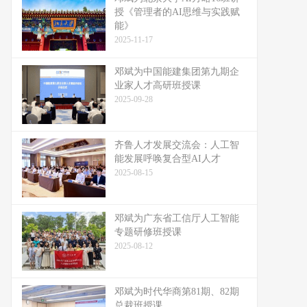
授《管理者的AI思维与实践赋
能》
2025-11-17
邓斌为中国能建集团第九期企
业家人才高研班授课
2025-09-28
齐鲁人才发展交流会：人工智
能发展呼唤复合型AI人才
2025-08-15
邓斌为广东省工信厅人工智能
专题研修班授课
2025-08-12
邓斌为时代华商第81期、82期
总裁班授课