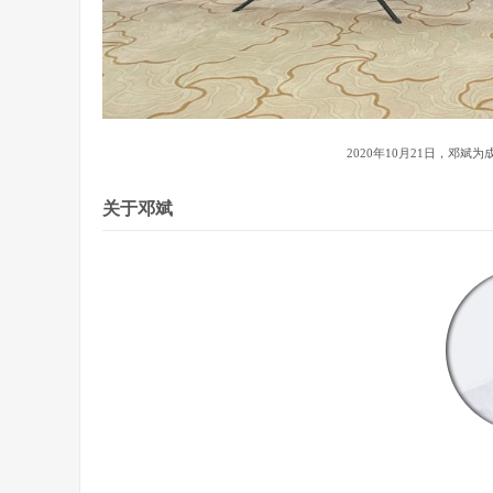
2020年10月21日，邓
关于邓斌