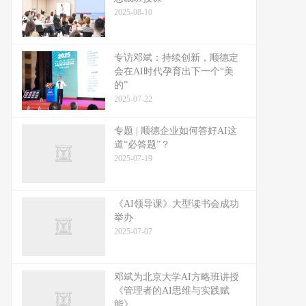
2025-08-10
专访邓斌：持续创新，顺德定
会在AI时代孕育出下一个“美
的”
2025-07-22
专题 | 顺德企业如何答好AI这
道“必答题”？
2025-07-19
《AI领导课》大型读书会成功
举办
2025-07-07
邓斌为北京大学AI方略班讲授
《管理者的AI思维与实践赋
能》