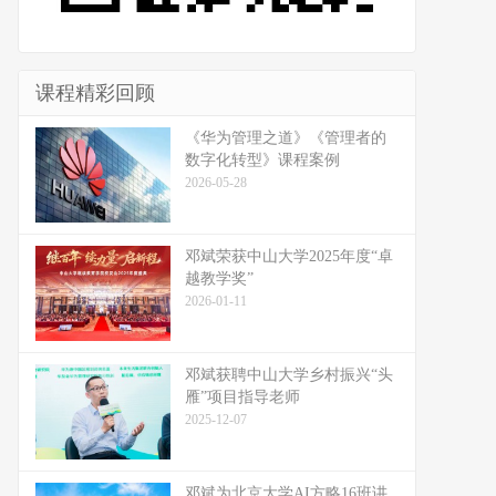
课程精彩回顾
《华为管理之道》《管理者的
数字化转型》课程案例
2026-05-28
邓斌荣获中山大学2025年度“卓
越教学奖”
2026-01-11
邓斌获聘中山大学乡村振兴“头
雁”项目指导老师
2025-12-07
邓斌为北京大学AI方略16班讲