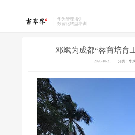
华为管理培训
数智化转型培训
邓斌为成都“蓉商培育
2020-10-21
分类：
华