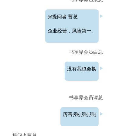
@提问者 曹总
企业经营，风险第一。
书享界会员白总
没有我也会换
书享界会员谭总
厉害[强][强][强]
提问者曹总