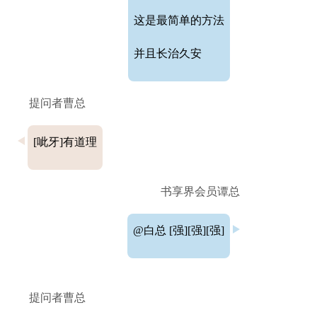
这是最简单的方法
并且长治久安
提问者曹总
[呲牙]有道理
书享界会员谭总
@白总 [强][强][强]
提问者曹总