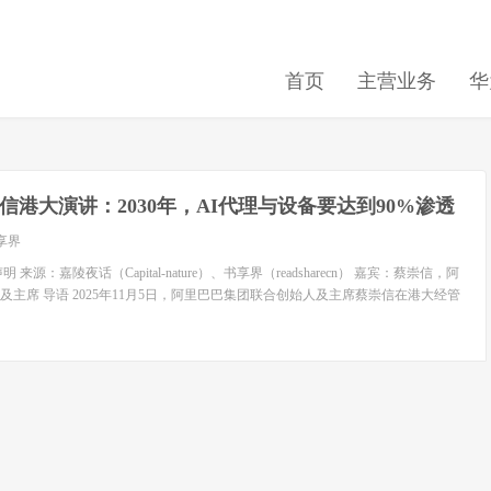
首页
主营业务
华
信港大演讲：2030年，AI代理与设备要达到90%渗透
享界
来源：嘉陵夜话（Capital-nature）、书享界（readsharecn） 嘉宾：蔡崇信，阿
主席 导语 2025年11月5日，阿里巴巴集团联合创始人及主席蔡崇信在港大经管